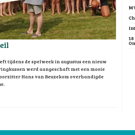
MV
Ch
In
18
eil
Om
eft tijdens de spelweek in augustus een nieuw
pringkussen werd aangeschaft met een mooie
voorzitter Hans van Beuzekom overhandigde
e.