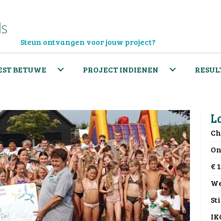
Steun ontvangen voor jouw project?
EST BETUWE
PROJECT INDIENEN
RESUL
L
Ch
On
€ 
We
St
IK