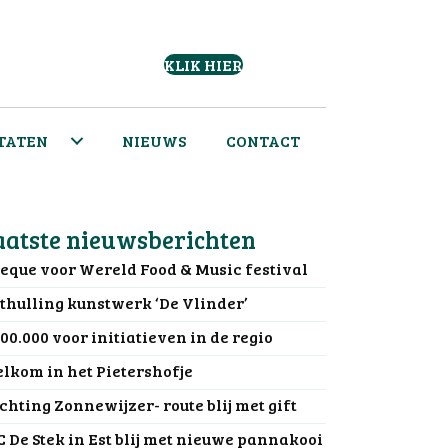
KLIK HIER
TATEN
NIEUWS
CONTACT
aatste nieuwsberichten
eque voor Wereld Food & Music festival
thulling kunstwerk ‘De Vlinder’
100.000 voor initiatieven in de regio
lkom in het Pietershofje
ichting Zonnewijzer- route blij met gift
C De Stek in Est blij met nieuwe pannakooi