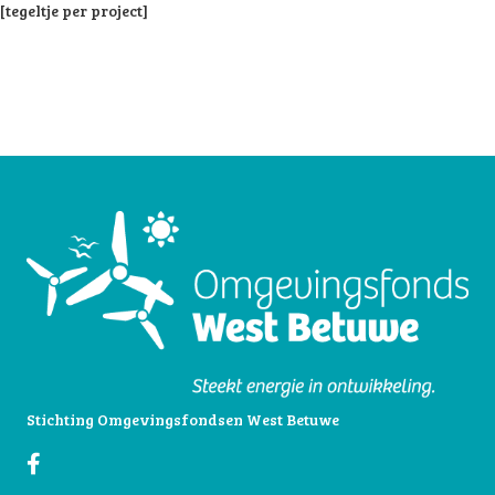
[tegeltje per project]
Stichting Omgevingsfondsen West Betuwe