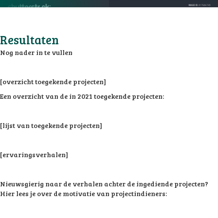
Resultaten
Nog nader in te vullen
[overzicht toegekende projecten]
Een overzicht van de in 2021 toegekende projecten:
[lijst van toegekende projecten]
[ervaringsverhalen]
Nieuwsgierig naar de verhalen achter de ingediende projecten?
Hier lees je over de motivatie van projectindieners: